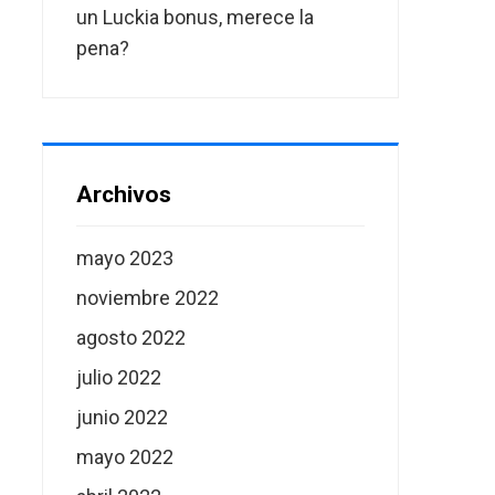
un Luckia bonus, merece la
pena?
Archivos
mayo 2023
noviembre 2022
agosto 2022
julio 2022
junio 2022
mayo 2022