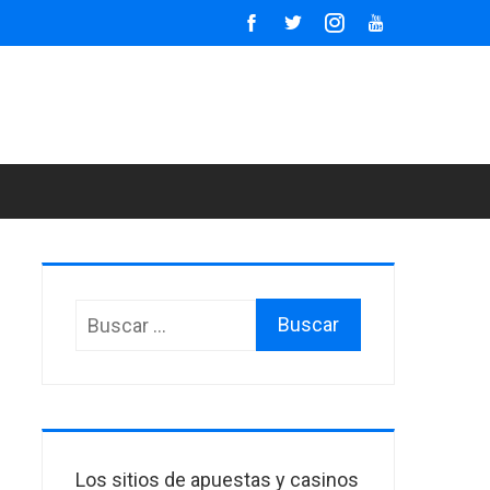
Buscar:
Los sitios de apuestas y casinos