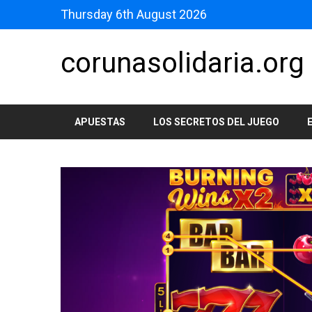
Skip
Thursday 6th August 2026
to
content
corunasolidaria.org
APUESTAS
LOS SECRETOS DEL JUEGO