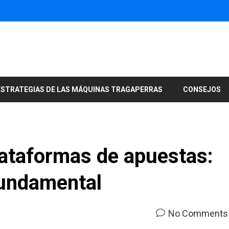
ESTRATEGIAS DE LAS MÁQUINAS TRAGAPERRAS
CONSEJOS
plataformas de apuestas:
fundamental
No Comments