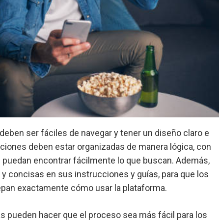
 deben ser fáciles de navegar y tener un diseño claro e
 opciones deben estar organizadas de manera lógica, con
os puedan encontrar fácilmente lo que buscan. Además,
y concisas en sus instrucciones y guías, para que los
pan exactamente cómo usar la plataforma.
s pueden hacer que el proceso sea más fácil para los