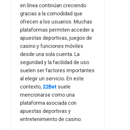
en línea continúan creciendo
gracias a la comodidad que
ofrecen a los usuarios. Muchas
plataformas permiten acceder a
apuestas deportivas, juegos de
casino y funciones móviles
desde una sola cuenta. La
seguridad y la facilidad de uso
suelen ser factores importantes
al elegir un servicio. En este
contexto,
22Bet
suele
mencionarse como una
plataforma asociada con
apuestas deportivas y
entretenimiento de casino.