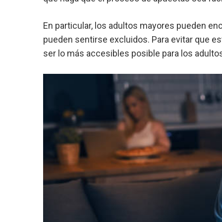
En particular, los adultos mayores pueden enc
pueden sentirse excluidos. Para evitar que es
ser lo más accesibles posible para los adult