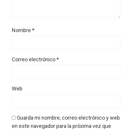
Nombre
*
Correo electrónico
*
Web
Guarda mi nombre, correo electrónico y web
en este navegador para la próxima vez que