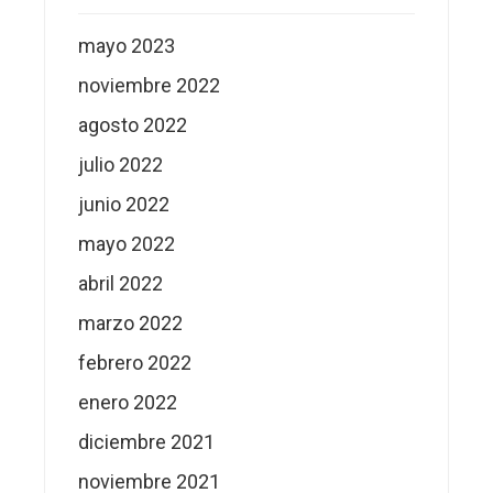
mayo 2023
noviembre 2022
agosto 2022
julio 2022
junio 2022
mayo 2022
abril 2022
marzo 2022
febrero 2022
enero 2022
diciembre 2021
noviembre 2021