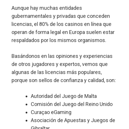
Aunque hay muchas entidades
gubernamentales y privadas que conceden
licencias, el 80% de los casinos en línea que
operan de forma legal en Europa suelen estar
respaldados por los mismos organismos.
Basándonos en las opiniones y experiencias
de otros jugadores y expertos, vemos que
algunas de las licencias más populares,
porque son sellos de confianza y calidad, son:
Autoridad del Juego de Malta
Comisión del Juego del Reino Unido
Curaçao eGaming
Asociación de Apuestas y Juegos de
Gibraltar