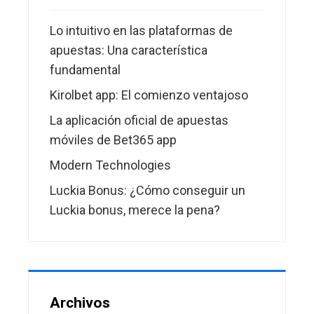
Lo intuitivo en las plataformas de
apuestas: Una característica
fundamental
Kirolbet app: El comienzo ventajoso
La aplicación oficial de apuestas
móviles de Bet365 app
Modern Technologies
Luckia Bonus: ¿Cómo conseguir un
Luckia bonus, merece la pena?
Archivos