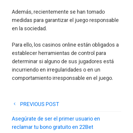
Además, recientemente se han tomado
medidas para garantizar el juego responsable
en la sociedad.
Para ello, los casinos online están obligados a
establecer herramientas de control para
determinar si alguno de sus jugadores está
incurriendo en irregularidades o en un
comportamiento irresponsable en el juego.
Navegación
PREVIOUS POST
de
Asegúrate de ser el primer usuario en
entradas
reclamar tu bono gratuito en 22Bet