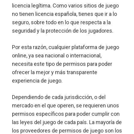
licencia legítima. Como varios sitios de juego
no tienen licencia española, tienes que ir a lo
seguro, sobre todo en lo que respecta a la
seguridad y la protección de los jugadores.
Por esta razón, cualquier plataforma de juego
online, ya sea nacional o internacional,
necesita este tipo de permisos para poder
ofrecer la mejor y más transparente
experiencia de juego.
Dependiendo de cada jurisdicción, o del
mercado en el que operen, se requieren unos
permisos específicos para poder cumplir con
las leyes del juego de cada país. La mayoría de
los proveedores de permisos de juego son los