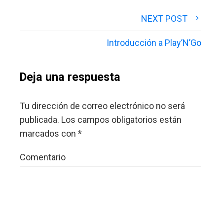
NEXT POST
Introducción a Play’N’Go
Deja una respuesta
Tu dirección de correo electrónico no será
publicada.
Los campos obligatorios están
marcados con
*
Comentario