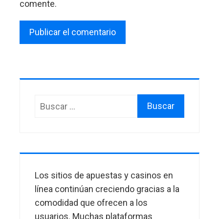
comente.
Buscar:
Los sitios de apuestas y casinos en
línea continúan creciendo gracias a la
comodidad que ofrecen a los
usuarios. Muchas plataformas